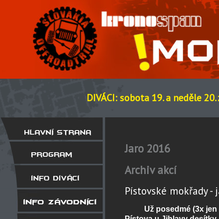
DIVÁCI: sobota 19. a neděle 20.
Jaro 2016
Archiv akcí
Pístovské mokřady - 
Už posedmé (3x jen p
Pístova u Jihlavy desítky 