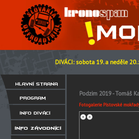
DIVÁCI: sobota 19. a neděle 20.
Podzim 2019 - Tomáš K
Fotogalerie Pístovské mokřad