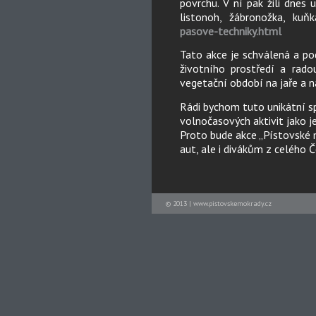
povrchu. V ní pak žili dnes
listonoh, žábronožka, ku
pasove-techniky.html
Tato akce je schválená a p
životního prostředí a rad
vegetační období na jaře a n
Rádi bychom tuto unikátní s
volnočasových aktivit jako je 
Proto bude akce „Pístovské 
aut, ale i divákům z celého Č
© 2013 | www.pistovskemokrady.cz