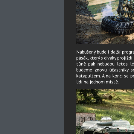
Nabušený bude i další progr
pásák, který s diváky projížd
tůně pak nebudou letos lé
budeme znovu účastníky s
katapultem. A na konci se 
lidí na jednom místě.