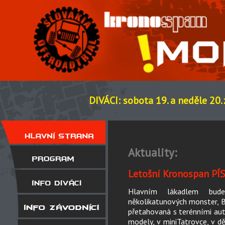
DIVÁCI: sobota 19. a neděle 20.
Aktuality:
Letošní Kronospan P
Hlavním lákadlem bud
několikatunových monster
přetahovaná s terénními auty
modely, v miniTatrovce, v d