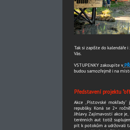
Tak si zapište do kalendáře i
Vás.
VSTUPENKY zakoupíte v
PŘ
budou samozřejmě i na míst
Představení projektu "of
Akce „Pístovské mokřady“ 
republiky. Koná se 2× ročn
Jihlavy. Zajímavostí akce je
terénních aut totiž supluje
pít k potokům a udržovali t