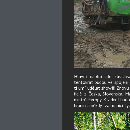
Hlavní náplní ale zůstáv
tentokrát budou ve spojení
ti umí udělat show!!! Znovu 
řidiči z Česka, Slovenska, M
mistrů Evropy. K vidění bu
hranici a někdy i za hranicí f