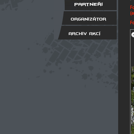
Fo
(a
Fo