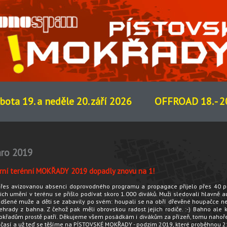
bota 19. a neděle 20. září 2026
OFFROAD 18. - 20
aro 2019
arní terénní MOKŘADY 2019 dopadly znovu na 1!
přes avizovanou absenci doprovodného programu a propagace přijelo přes 40 
jich umění v terénu se přišlo podívat skoro 1.000 diváků. Muži sledovali hlavně a
dšené muže a děti se zabavily po svém: houpali se na obří dřevěné houpačce neb
ehrady z bahna. Z čehož pak měli obrovskou radost jejich rodiče. :-) Bahno ale
křadům prostě patří. Děkujeme všem posádkám i divákům za přízeň, tomu nahoř
časí a už teď se těšíme na PÍSTOVSKÉ MOKŘADY - podzim 2019, které proběhnou 21.