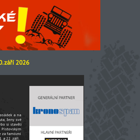
. září 2026
posádek a na
uta, ženy své
o si stavěli
 k Pístovským
e za famózní
 a 22. září.