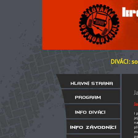
DIVÁCI: so
J
J
I 
je
na
př
mo
po